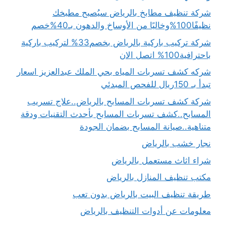
شركة تنظيف مطابخ بالرياض سيُصبح مطبخك
نظيفًا100%وخاليًا من الأوساخ والدهون بـ40%خصم
شركة تركيب باركية بالرياض بخصم33% لتركيب باركية
باحترافية100% اتصل الان
شركه كشف تسربات المياه بحي الملك عبدالعزيز اسعار
تبدأ بـ 150ريال للفحص المبدئي
شركة كشف تسربات المسابح بالرياض..علاج تسريب
المسابح..كشف تسربات المسابح بأحدث التقنيات ودقة
متناهية..صيانة المسابح بضمان الجودة
نجار خشب بالرياض
شراء اثاث مستعمل بالرياض
مكتب تنظيف المنازل بالرياض
طريقة تنظيف البيت بالرياض بدون تعب
معلومات عن أدوات التنظيف بالرياض