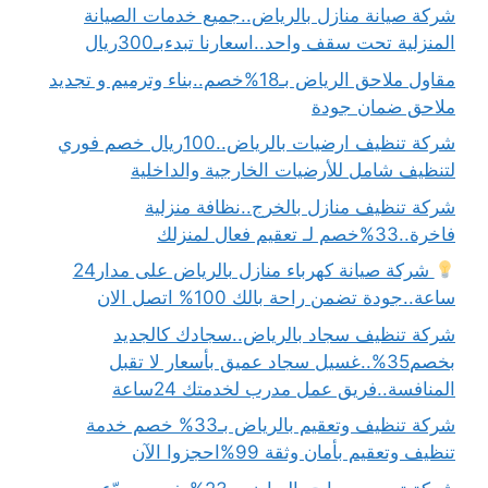
شركة صيانة منازل بالرياض..جميع خدمات الصيانة
المنزلية تحت سقف واحد..اسعارنا تبدءبـ300ريال
مقاول ملاحق الرياض بـ18%خصم..بناء وترميم و تجديد
ملاحق ضمان جودة
شركة تنظيف ارضيات بالرياض..100ريال خصم فوري
لتنظيف شامل للأرضيات الخارجية والداخلية
شركة تنظيف منازل بالخرج..نظافة منزلية
فاخرة..33%خصم لـ تعقيم فعال لمنزلك
شركة صيانة كهرباء منازل بالرياض على مدار24
ساعة..جودة تضمن راحة بالك 100% اتصل الان
شركة تنظيف سجاد بالرياض..سجادك كالجديد
بخصم35%..غسيل سجاد عميق بأسعار لا تقبل
المنافسة..فريق عمل مدرب لخدمتك 24ساعة
شركة تنظيف وتعقيم بالرياض بـ33% خصم خدمة
تنظيف وتعقيم بأمان وثقة 99%احجزوا الآن