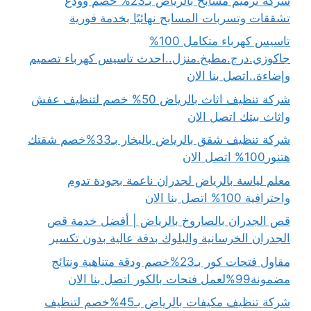
شركة ترميم مسابح بالرياض بـ23% خصم وودّع
تشققات وتسربات المسابح نهائيًا بخدمة فورية
تاسيس كهرباء متكامل 100%
جاكوزي.درج.مطبخ.منزل..احدث تاسيس كهرباء تصميم
وإضاءة..اتصل بنا الان
شركة تنظيف اثاث بالرياض 50% خصم لتنظيف عفش
واثاث بيتك اتصل الان
شركة تنظيف شقق بالرياض بالبخار بـ33%خصم شقتك
هتنور100% اتصل الان
معلم لياسة بالرياض لجدران ناعمة بجودة تدوم
واحترافية 100% اتصل بنا الان
قص الجدران بالصاروخ بالرياض | أفضل خدمة قص
الجدران الخرسانية والبلوك بدقة عالية بدون تكسير
مقاول فتحات كور بـ23%خصم ودقة متناهية ونتائج
مضمونة99%لعمل فتحات بالكور اتصل بنا الان
شركة تنظيف مكيفات بالرياض بـ45%خصم لتنظيف