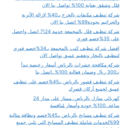
فلل وشقق بعناية 100% تواصل بنا الان
شركة تنظيف مكيفات بالخرج بـ40% لإزالة الأتربة
والجراثيم بجودة99% اتصل بنا الان
شركة تنظيف فلل بالمجمعة خدمة 24\7 اتصل واحصل
على 35%خصم فوري
افضل شركة تنظيف كنب بالمجمعة بـ34%خصم فوري
لتنظيف بالبخار وتعقيم عميق تواصل الان
شركة مكافحة حشرات بالرياض أسعار رخيصة تبدأ
بـ300 ريال وضمان فعالية 100%..اتصل بنا
شركة تنظيف قصور بالرياض بـ45%خصم على تنظيف
عميق لجميع أركان قصرِك
كهربائي منازل بالرياض..ممتاز على مدار 24
ساعة..100% جودة وأسعار مُنافسة
شركة تنظيف مسابح بالرياض بـ45%خصم ونظافة مثالية
99%لخدمات شاملة تنظيف المسابح التي تلبي جميع