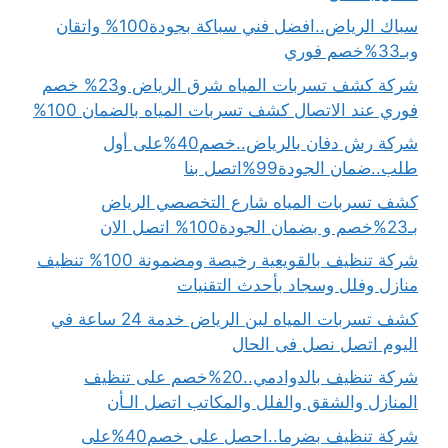
سباك الرياض..افضل فني سباكة بجودة100% واتقان
وبـ33%خصم فوري
شركة كشف تسربات المياه شرق الرياض و23% خصم
فوري عند الاتصال كشف تسربات المياه بالضمان 100%
شركة رش دفان بالرياض..خصم40%على أول
طلب..ضمان الجودة99%اتصل بنا
كشف تسربات المياه شارع التخصصي الرياض
بـ23%خصم و بضمان الجودة100% اتصل الان
شركة تنظيف بالقويعية رخيصة ومضمونة 100% تنظيف
منازل وفلل وسجاد بأحدث التقنيات
كشف تسربات المياه لبن الرياض خدمة 24 ساعة في
اليوم اتصل نصل فى الحال
شركة تنظيف بالدوادمي..20%خصم على تنظيف
المنازل والشقق والفلل والمكاتب اتصل الـأن
شركة تنظيف بضرما..احصل على خصم40%على