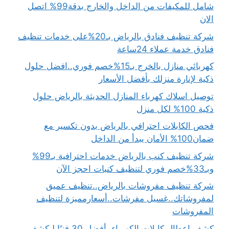
شامل للمكيفات من الداخل والخارج بدقة99% اتصل
الان
شركة تنظيف فنادق بالرياض بـ20%على خدمات تنظيف
فنادق خدمة عملاء 24ساعة
كهربائي منازل بالخرج بـ15%خصم فوري..افضل حلول
ذكية لإنارة منزلك بأفضل الأسعار
توصيل اسلاك كهرباء المنازل الحديثة بالرياض حلول
ذكية 100% لكل منزل
فحص الكابلات احترافي بالرياض بدون تكسير مع
ضمان100% الأمان يبدأ من الداخل
شركة تنظيف كنب بالرياض خدمات احترافية بـ99%
وبـ33%خصم فوري لتنظيف كنبات احجز الآن
شركة تنظيف مفروشات بالرياض..تنظيف عميق
لمفروشاتك..غسيل مفرشات..أسعارمميزة لتنظيف
المفروشات
كشف اعطال كابلات الكهرباء..أفضل 30 فنيًا لـكشف