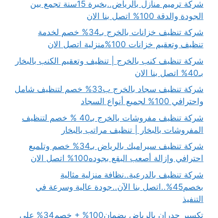
شركة ترميم منازل بالرياض..بخبرة 15سنة تجمع بين
الجودة والدقة 100% اتصل بنا الان
شركة تنظيف خزانات بالخرج بـ34% خصم لخدمة
تنظيف وتعقيم خزانات 100%منزلية اتصل الان
شركة تنظيف كنب بالخرج | تنظيف وتعقيم الكنب بالبخار
بـ40% اتصل بنا الان
شركة تنظيف سجاد بالخرج ب33% خصم لتنظيف شامل
واحترافي 100% لجميع أنواع السجاد
شركة تنظيف مفروشات بالخرج بـ40 % خصم لتنظيف
المفروشات بالبخار | تنظيف مراتب بالبخار
شركة تنظيف سيراميك بالرياض بـ34% خصم وتلميع
احترافي وإزالة أصعب البقع بجوده100% اتصل الان
شركة تنظيف بالدرعية..نظافة منزلية مثالية
بخصم45%..اتصل بنا الآن..جودة عالية وسرعة في
التنفيذ
تكسير جدران بالرياض بضمان100% + خصم34% على