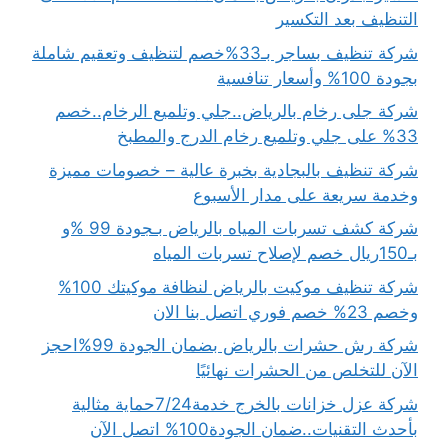
التنظيف بعد التكسير
شركة تنظيف بساجر بـ33%خصم لتنظيف وتعقيم شاملة
بجودة 100% وأسعار تنافسية
شركة جلى رخام بالرياض..جلي وتلميع الرخام..خصم
33% على جلي وتلميع رخام الدرج والمطبخ
شركة تنظيف بالبجادية بخبرة عالية – خصومات مميزة
وخدمة سريعة على مدار الأسبوع
شركة كشف تسربات المياه بالرياض بـجودة 99 %و
بـ150ريال خصم لإصلاح تسربات المياه
شركة تنظيف موكيت بالرياض لنظافة موكيتك 100%
وخصم 23% خصم فوري اتصل بنا الان
شركة رش حشرات بالرياض بضمان الجودة 99%احجز
الآن للتخلص من الحشرات نهائيًا
شركة عزل خزانات بالخرج خدمة7/24حماية مثالية
بأحدث التقنيات..ضمان الجودة100% اتصل الآن