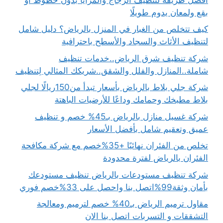
بقع ولمعان يدوم طويلًا
كيف تتخلص من الغبار في المنزل بالرياض؟ دليل شامل
لتنظيف الأثاث والسجاد والأسطح باحترافية
شركة تنظيف شرق الرياض..خدمات تنظيف
شاملة..المنازل والفلل والشقق..شريكك المثالي لِتنظيف
شركة جلي بلاط بالرياض بأسعار تبدأ من150ريالًا لجلي
بلاط مطبخك وحمامك وداعًا للأرضيات الباهتة
شركة غسيل منازل بالرياض بـ45% خصم و تنظيف
عميق وتعقيم شامل بأفضل الأسعار
تخلص من الفئران نهائيًا +35%خصم مع شركة مكافحة
الفئران بالرياض لفترة محدودة
شركة تنظيف مستودعات بالرياض تنظيف مستودعك
بأمان وثقة99%اتصل بنا واحصل على 33%خصم فوري
مقاول ترميم الرياض بـ40% خصم لترميم ومعالجة
التشققات و التسربات اتصل بنا الان