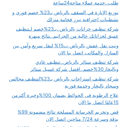
طلب..خدمة عملاء متاحة24ساعة
توزيع الإنارة في السقف بالرياض بـ23% خصم فوري و
تشطيبات احترافية تبرز فخامة منزلك
شركة تنظيف خزانات بالرياض..بـ23%خصم لـتنظيف
عميق لخزاناتك خالية من الجراثيم..نتائج مبهرة
ونيت نقل عفش بالرياض ب15% لنقل سريع وآمن بين
المنازل والمكاتب اتصل بنا الان
شركة تنظيف ستائر بالرياض..تنظيف عادي
وبالبخار30%خصم..افضل شركة غسيل ستائر
شركة تنظيف استراحات بالرياض بـ23%لتنظيف مجالس
وسجاد بالبخار وخدمة فورية
علاج الرطوبة فى الحوائط بضمان 100%وخبرة أكثرمن
15عامًا اتصل بنا الان
قص وتخريم الخرسانة المسلحة نتائج مضمونة 99%
بدقة وسرعة 7/24 متاحين اتصل الان