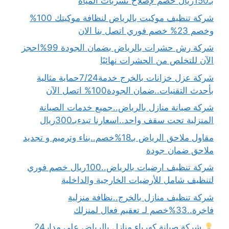
بـ150ريال خصم لإصلاح تسربات المياه
شركة تنظيف موكيت بالرياض لنظافة موكيتك 100%
وخصم 23% خصم فوري اتصل بنا الان
شركة رش حشرات بالرياض بضمان الجودة 99%احجز
الآن للتخلص من الحشرات نهائيًا
شركة عزل خزانات بالخرج خدمة7/24حماية مثالية
بأحدث التقنيات..ضمان الجودة100% اتصل الآن
شركة صيانة منازل بالرياض..جميع خدمات الصيانة
المنزلية تحت سقف واحد..اسعارنا تبدءبـ300ريال
مقاول ملاحق الرياض بـ18%خصم..بناء وترميم و تجديد
ملاحق ضمان جودة
شركة تنظيف ارضيات بالرياض..100ريال خصم فوري
لتنظيف شامل للأرضيات الخارجية والداخلية
شركة تنظيف منازل بالخرج..نظافة منزلية
فاخرة..33%خصم لـ تعقيم فعال لمنزلك
شركة صيانة كهرباء منازل بالرياض على مدار24