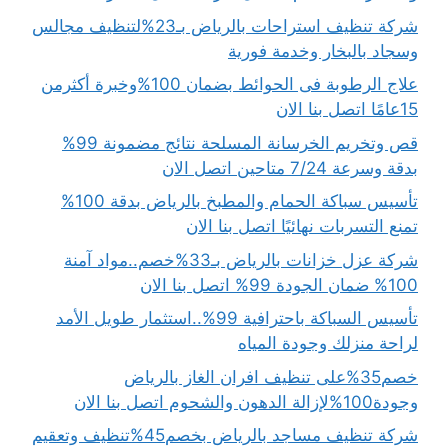
شركة تنظيف استراحات بالرياض بـ23%لتنظيف مجالس
وسجاد بالبخار وخدمة فورية
علاج الرطوبة فى الحوائط بضمان 100%وخبرة أكثرمن
15عامًا اتصل بنا الان
قص وتخريم الخرسانة المسلحة نتائج مضمونة 99%
بدقة وسرعة 7/24 متاحين اتصل الان
تأسيس سباكة الحمام والمطبخ بالرياض بدقة 100%
تمنع التسربات نهائيًا اتصل بنا الان
شركة عزل خزانات بالرياض بـ33%خصم..مواد آمنة
100% ضمان الجودة 99% اتصل بنا الان
تأسيس السباكة باحترافية 99%..استثمار طويل الأمد
لراحة منزلك وجودة المياه
خصم35%على تنظيف افران الغاز بالرياض
وجودة100%لإزالة الدهون والشحوم اتصل بنا الان
شركة تنظيف مساجد بالرياض بخصم45%تنظيف وتعقيم