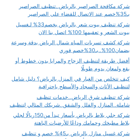
شركة مكافحة الصراصير بالرياض..تنظيف الصراصير
بـ35%خصم عند الاتصال للقضاء على الصراصير
شركة تنظيف بيوت شعر بالرياض بخصم33% لـغسيل
بيوت الشعر و تعقيمها 100% اتصل بنا الان
شركة كشف تسربات المياه شمال الرياض بدقة وسرعة
بضمان100%..بـ30%خصم فوري
أفضل طريقة لتنظيف الزجاج والمرايا بدون خطوط أو
بقع ولمعان يدوم طويلًا
كيف تتخلص من الغبار في المنزل بالرياض؟ دليل شامل
لتنظيف الأثاث والسجاد والأسطح باحترافية
شركة تنظيف شرق الرياض..خدمات تنظيف
شاملة..المنازل والفلل والشقق..شريكك المثالي لِتنظيف
شركة جلي بلاط بالرياض بأسعار تبدأ من150ريالًا لجلي
بلاط مطبخك وحمامك وداعًا للأرضيات الباهتة
شركة غسيل منازل بالرياض بـ45% خصم و تنظيف