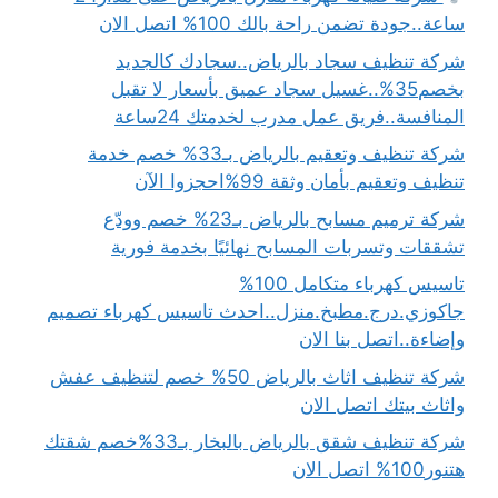
ساعة..جودة تضمن راحة بالك 100% اتصل الان
شركة تنظيف سجاد بالرياض..سجادك كالجديد
بخصم35%..غسيل سجاد عميق بأسعار لا تقبل
المنافسة..فريق عمل مدرب لخدمتك 24ساعة
شركة تنظيف وتعقيم بالرياض بـ33% خصم خدمة
تنظيف وتعقيم بأمان وثقة 99%احجزوا الآن
شركة ترميم مسابح بالرياض بـ23% خصم وودّع
تشققات وتسربات المسابح نهائيًا بخدمة فورية
تاسيس كهرباء متكامل 100%
جاكوزي.درج.مطبخ.منزل..احدث تاسيس كهرباء تصميم
وإضاءة..اتصل بنا الان
شركة تنظيف اثاث بالرياض 50% خصم لتنظيف عفش
واثاث بيتك اتصل الان
شركة تنظيف شقق بالرياض بالبخار بـ33%خصم شقتك
هتنور100% اتصل الان