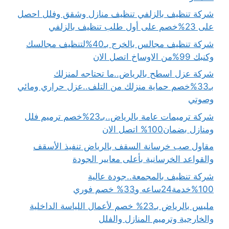
شركة تنظيف بالزلفي تنظيف منازل وشقق وفلل احصل
على 23%خصم على أول طلب تنظيف بالزلفي
شركة تنظيف مجالس بالخرج بـ40%لتنظيف مجالسك
وكنبك 99%من الاوساخ اتصل الان
شركة عزل اسطح بالرياض..ما تحتاجه لمنزلك
بـ33%خصم حماية منزلك من التلف..عزل حراري ومائي
وصوتي
شركة ترميمات عامة بالرياض..بـ23%خصم ترميم فلل
ومنازل بضمان100% اتصل الان
مقاول صب خرسانة السقف بالرياض تنفيذ الأسقف
والقواعد الخرسانية بأعلى معايير الجودة
شركة تنظيف بالمجمعة..جودة عالية
100%خدمة24ساعه و33% خصم فوري
مليس بالرياض بـ23% خصم لأعمال اللياسة الداخلية
والخارجية وترميم المنازل والفلل