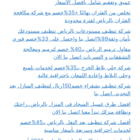
عميق وتعقيم شامل بأفضل الأسعار
تخلص من الفئران نهائيًا +35%خصم مع شركة مكافحة
الفئران بالرياض لفترة محدودة
شركة تنظيف مستودعات بالرياض تنظيف مستودعك
بأمان وثقة99%اتصل بنا واحصل على 33%خصم فوري
مقاول ترميم الرياض بـ40% خصم لترميم ومعالجة
التشققات و التسربات اتصل بنا الان
شركة جلي بلاط الخرج بـ35%خصم لخدمات تلميع
وجلي البلاط وإعادة اللمعان باحترافية عالية
شركة تنظيف بشقراء خصم150ريال لتنظيف المنازل بعد
التجديد..اتصل بنا
افضل طرق غسيل السجاد في المنزل بالرياض..راحتك
ونظافة منزلك تبدأ معنا اتصل بنا الان
أفضل شركة تنظيف بعد النقل بالرياض بـ45%خصم
لخدمات احترافية وسريعة بأسعار مناسبة