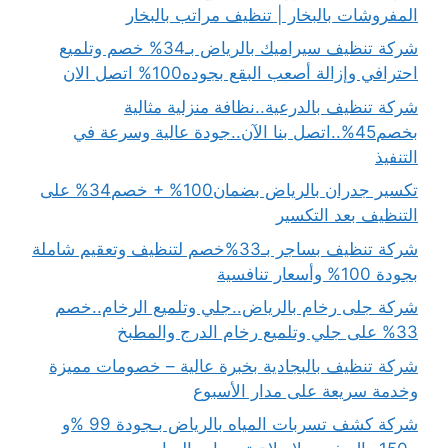
المفروشات بالبخار | تنظيف مراتب بالبخار
شركة تنظيف سيراميك بالرياض بـ34% خصم وتلميع
احترافي وإزالة أصعب البقع بجوده100% اتصل الان
شركة تنظيف بالدرعية..نظافة منزلية مثالية
بخصم45%..اتصل بنا الآن..جودة عالية وسرعة في
التنفيذ
تكسير جدران بالرياض بضمان100% + خصم34% على
التنظيف بعد التكسير
شركة تنظيف بساجر بـ33%خصم لتنظيف وتعقيم شاملة
بجودة 100% وأسعار تنافسية
شركة جلى رخام بالرياض..جلي وتلميع الرخام..خصم
33% على جلي وتلميع رخام الدرج والمطبخ
شركة تنظيف بالبجادية بخبرة عالية – خصومات مميزة
وخدمة سريعة على مدار الأسبوع
شركة كشف تسربات المياه بالرياض بـجودة 99 %و