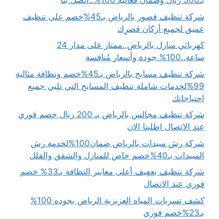
بـ300 ريال وضمان فعالية 100%..اتصل بنا
شركة تنظيف قصور بالرياض بـ45%خصم على تنظيف
عميق لجميع أركان قصرِك
كهربائي منازل بالرياض..ممتاز على مدار 24
ساعة..100% جودة وأسعار مُنافسة
شركة تنظيف مسابح بالرياض بـ45%خصم ونظافة مثالية
99%لخدمات شاملة تنظيف المسابح التي تلبي جميع
احتياجاتك
شركة تنظيف مجالس بالرياض بـ 200 ريال خصم فوري
عند الاتصال اطلبنا الان
شركة رش مبيدات بالرياض ضمان100%لخدمة رش
المبيدات بـ40%خصم خاص للمنازل والشقق والفلل
شركة تنظيف بعفيف أعلى معايير النظافة بـ33% خصم
فوري عند الاتصال
كشف تسربات المياه العزيزية الرياض بجوده 100%
بـ23%خصم فوري