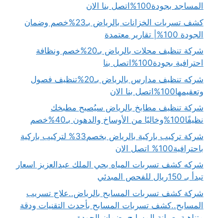
المساجد بجودة100%اتصل بنا الان
كشف تسربات الخزانات بالرياض بـ23%خصم وضمان
الجودة 100%| تقارير معتمدة
شركة تنظيف محلات بالرياض بـ20%خصم ونظافة
احترافية بجودة100%اتصل بنا
شركه تنظيف مدارس بالرياض بـ20%تنظيف فصول
وتعقيمها100%اتصل بنا الان
شركة تنظيف مطابخ بالرياض سيُصبح مطبخك
نظيفًا100%وخاليًا من الأوساخ والدهون بـ40%خصم
شركة تركيب باركية بالرياض بخصم33% لتركيب باركية
باحترافية100% اتصل الان
شركه كشف تسربات المياه بحي الملك عبدالعزيز اسعار
تبدأ بـ 150ريال للفحص المبدئي
شركة كشف تسربات المسابح بالرياض..علاج تسريب
المسابح..كشف تسربات المسابح بأحدث التقنيات ودقة
متناهية..صيانة المسابح بضمان الجودة